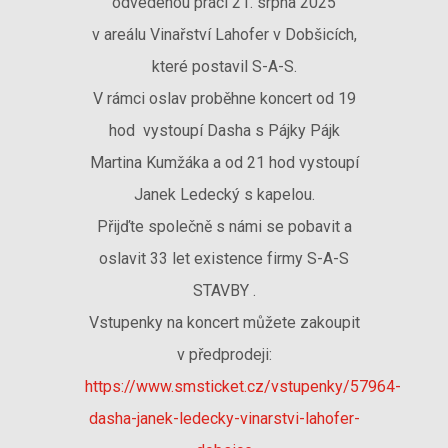
odvedenou práci 21. srpna 2025
v areálu Vinařství Lahofer v Dobšicích,
které postavil S-A-S.
V rámci oslav proběhne koncert od 19
hod vystoupí Dasha s Pájky Pájk
Martina Kumžáka a od 21 hod vystoupí
Janek Ledecký s kapelou.
Přijďte společně s námi se pobavit a
oslavit 33 let existence firmy S-A-S
STAVBY .
Vstupenky na koncert můžete zakoupit
v předprodeji:
https://www.smsticket.cz/vstupenky/57964-
dasha-janek-ledecky-vinarstvi-lahofer-