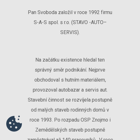
Pan Svoboda založil v roce 1992 firmu
S-A-S spol. s r.o. (STAVO -AUTO–
SERVIS).
Na začátku existence hledal ten
správný směr podnikání. Nejprve
obchodoval s hutním materiálem,
provozoval autobazar a servis aut.
Stavební činnost se rozvíjela postupně
od malých staveb rodinných domů v
roce 1993. Po rozpadu OSP Znojmo i
Zemědělských staveb postupně
zaměstnával až 140 pracovníků . V roce