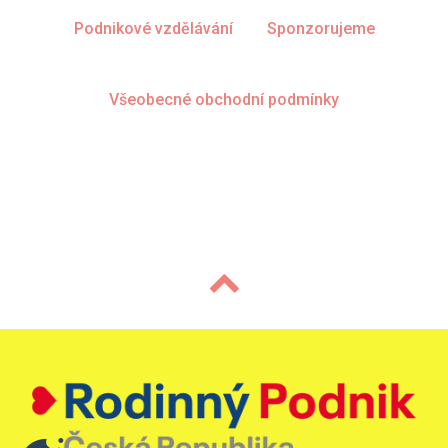
Podnikové vzdělávání
Sponzorujeme
Všeobecné obchodní podmínky
© S-A-S STAVBY spol. s r.o. 2022