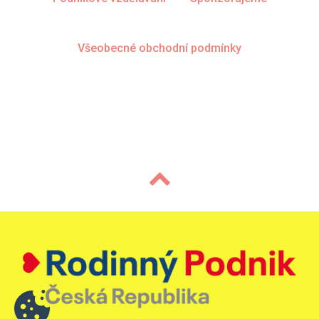
Všeobecné obchodní podmínky
© S-A-S STAVBY spol. s r.o. 2022